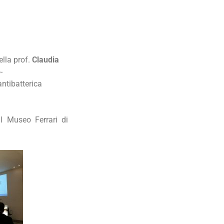
ella prof.
Claudia
-
ntibatterica
al Museo Ferrari di