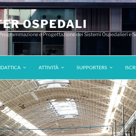
ER OSPEDALI
 Programmazione e Progettazione dei Sistemi Ospedalieri e S
IDATTICA
ATTIVITÀ
SUPPORTERS
ISCR