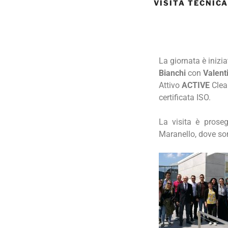
VISITA TECNIC
La giornata è inizi
Bianchi
con
Valent
Attivo
A
CTIVE
Clea
certificata ISO.
La visita è proseg
Maranello, dove sono