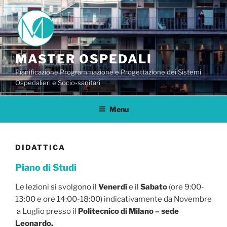
Salta
al
contenuto
MASTER OSPEDALI
Pianificazione Programmazione e Progettazione dei Sistemi
Ospedalieri e Socio-sanitari
Menu
DIDATTICA
Piano di Studi
Le lezioni si svolgono il
Venerdì
e il
Sabato
(ore 9:00-
13:00 e ore 14:00-18:00) indicativamente da Novembre
a Luglio presso il
Politecnico di Milano – sede
Leonardo.