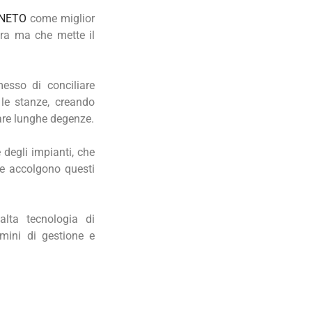
NETO
come miglior
ura ma che mette il
messo di conciliare
 le stanze, creando
are lunghe degenze.
degli impianti, che
e accolgono questi
alta tecnologia di
rmini di gestione e