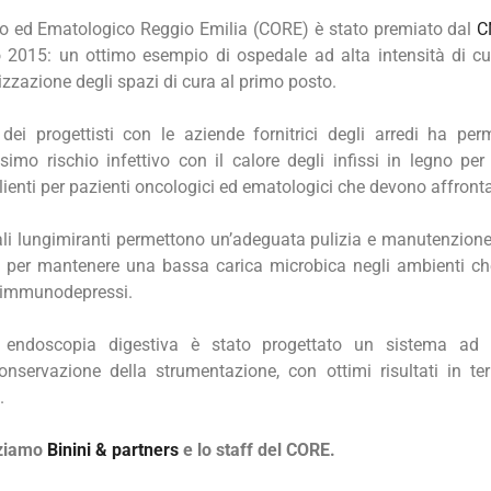
co ed Ematologico Reggio Emilia (CORE) è stato premiato dal
C
o 2015: un ottimo esempio di ospedale ad alta intensità di c
izzazione degli spazi di cura al primo posto.
dei progettisti con le aziende fornitrici degli arredi ha per
simo rischio infettivo con il calore degli infissi in legno per
ienti per pazienti oncologici ed ematologici che devono affront
ali lungimiranti permettono un’adeguata pulizia e manutenzione 
 per mantenere una bassa carica microbica negli ambienti ch
i immunodepressi.
i endoscopia digestiva è stato progettato un sistema ad 
conservazione della strumentazione, con ottimi risultati in te
.
raziamo
Binini & partners
e lo staff del CORE.