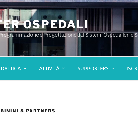
ER OSPEDALI
 Programmazione e Progettazione dei Sistemi Ospedalieri e S
IDATTICA
ATTIVITÀ
SUPPORTERS
ISCR
| BININI & PARTNERS