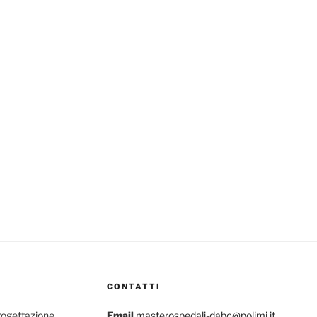
CONTATTI
rogettazione
Email
masterospedali-dabc@polimi.it