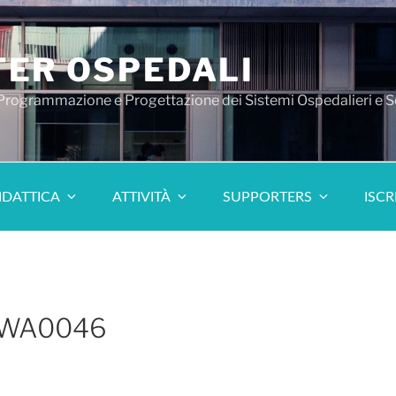
ER OSPEDALI
 Programmazione e Progettazione dei Sistemi Ospedalieri e S
IDATTICA
ATTIVITÀ
SUPPORTERS
ISCR
-WA0046