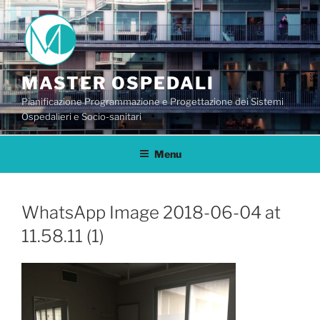
Salta
al
contenuto
MASTER OSPEDALI
Pianificazione Programmazione e Progettazione dei Sistemi
Ospedalieri e Socio-sanitari
Menu
WhatsApp Image 2018-06-04 at
11.58.11 (1)