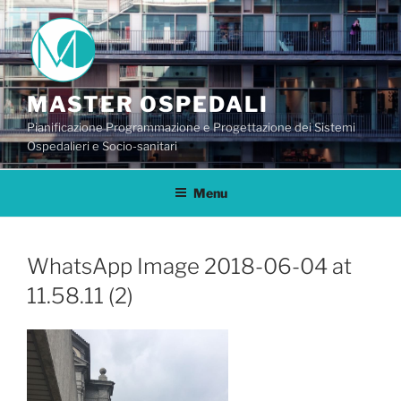
Salta
al
contenuto
MASTER OSPEDALI
Pianificazione Programmazione e Progettazione dei Sistemi
Ospedalieri e Socio-sanitari
Menu
WhatsApp Image 2018-06-04 at
11.58.11 (2)