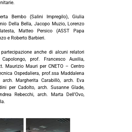
nitarie.
rta Bembo (Salini Impregilo), Giulia
io Della Bella, Ja
copo Muzio
, Lorenzo
alatesta, Matteo Persico (ASST Papa
zo e Roberto Barbieri.
artecipazione anche di alcuni relatori
o Capolongo, prof. Francesco Auxilia,
tt. Maurizio Mauri per CNETO – Centro
 Tecnica Ospedaliera, prof.ssa Maddalena
, arch. Margherita Carabillò, arch. Eva
adini per Cadolto, arch. Susanne Glade,
ndrea Rebecchi, arch. Marta Dell’Ovo,
la.