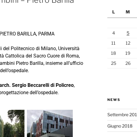
L
M
4
5
 PIETRO BARILLA, PARMA
11
12
i del Politecnico di Milano, Università
18
19
ità Cattolica del Sacro Cuore di Roma,
mbini Pietro Barilla, insieme all’ufficio
25
26
 dell’ospedale.
arch. Sergio Beccarelli di Policreo
,
progettazione dell’ospedale.
NEWS
Settembre 20
Giugno 2018