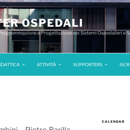
ER OSPEDALI
 Programmazione e Progettazione dei Sistemi Ospedalieri e S
IDATTICA
ATTIVITÀ
SUPPORTERS
ISCR
CALENDAR
bini – Pietro Barilla