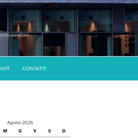
ocio-sanitari
IVITI
CONTATTI
Agosto 2026
M
G
V
S
D