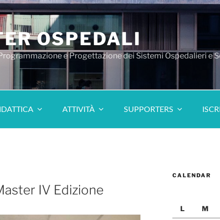
ER OSPEDALI
 Programmazione e Progettazione dei Sistemi Ospedalieri e S
IDATTICA
ATTIVITÀ
SUPPORTERS
ISCR
CALENDAR
Master IV Edizione
L
M